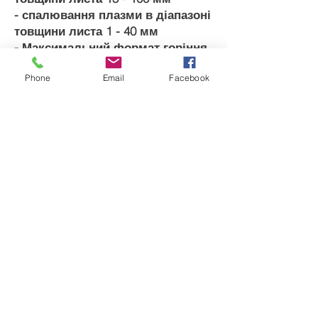
- спалювання плазми в діапазоні
товщини листа 1 - 40 мм
- Максимальний формат горіння
2 х 6 метрів
Phone
Email
Facebook
- Перевезення деревної тріски та
інших матеріалів вантажівкою
DAF