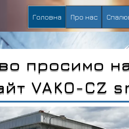
Головна
Про нас
Спалю
во просимо н
айт VAKO-CZ s