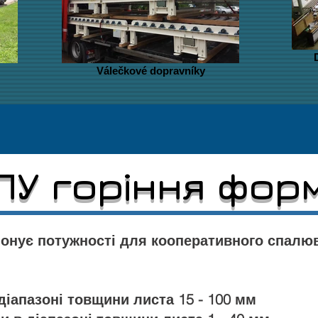
Válečkové dopravníky
ПУ горіння фор
онує потужності для кооперативного спалю
 діапазоні товщини листа 15 - 100 мм