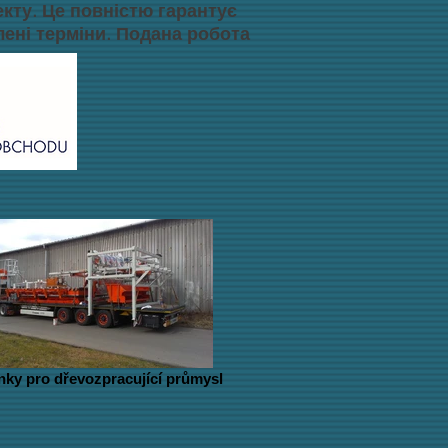
екту. Це повністю гарантує
лені терміни. Подана робота
inky pro dřevozpracující průmysl