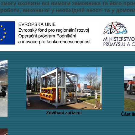
 змогу охопити всі вимоги замовника та його про
оботи, виконаної у необхідній якості та у домов
положенням та постановам.
Zdvihací zařízení
Část l