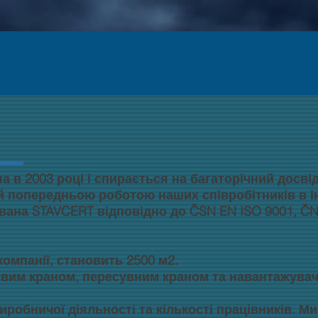
 в 2003 році і спирається на багаторічний досві
тий попередньою роботою наших співробітників в 
вана STAVCERT відповідно до ČSN EN ISO 9001, ČN 
омпанії, становить 2500 м2.
вим краном, пересувним краном та навантажува
иробничої діяльності та кількості працівників. М