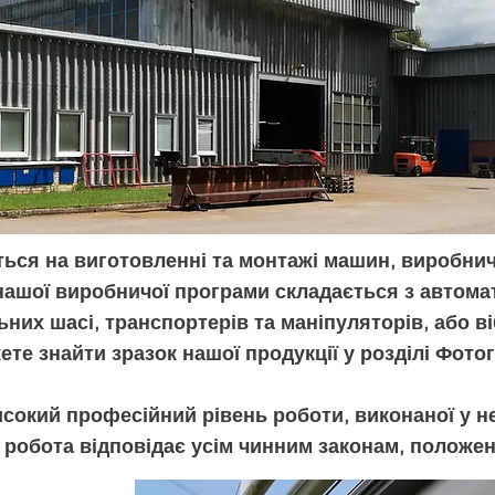
ться на виготовленні та монтажі машин, виробничи
 нашої виробничої програми складається з автом
них шасі, транспортерів та маніпуляторів, або в
ете знайти зразок нашої продукції у розділі Фото
сокий професійний рівень роботи, виконаної у нео
 робота відповідає усім чинним законам, положе