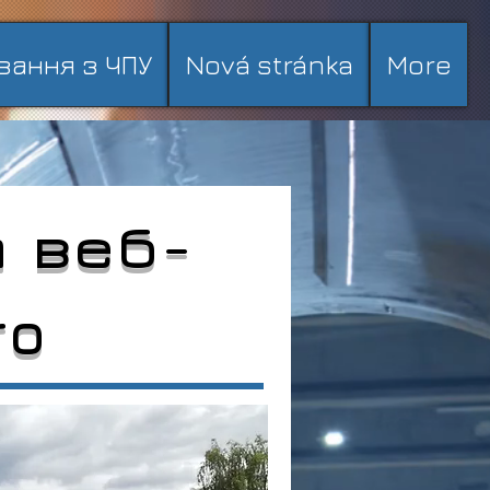
вання з ЧПУ
Nová stránka
More
а веб-
ro