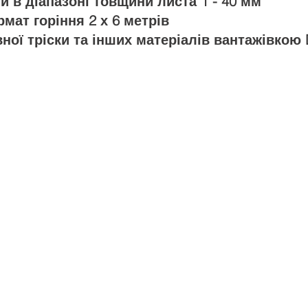
 в діапазоні товщини листа 1 - 40 мм
мат горіння 2 х 6 метрів
ної тріски та інших матеріалів вантажівкою