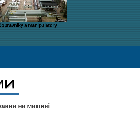
Dopravníky a manipulátory
ми
вання на машині