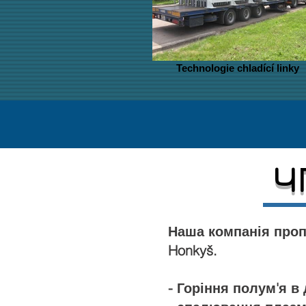
Technologie chladící linky
Ч
Наша компанія проп
Honkyš.
- Горіння полум'я в