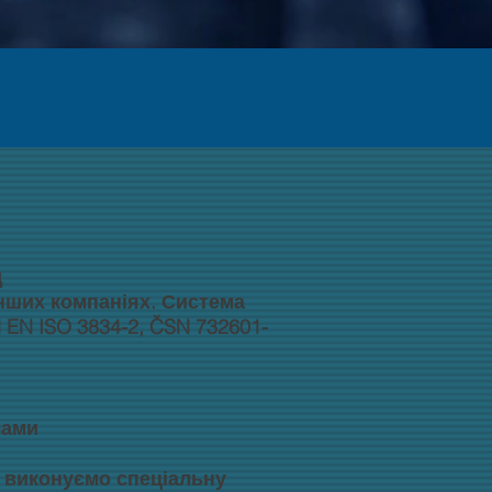
д
інших компаніях. Система
EN ISO 3834-2, ČSN 732601-
чами
и виконуємо спеціальну