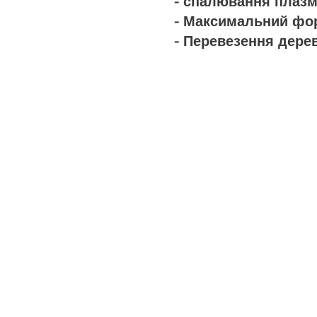
- спалювання плазми
- Максимальний фор
- Перевезення дерев