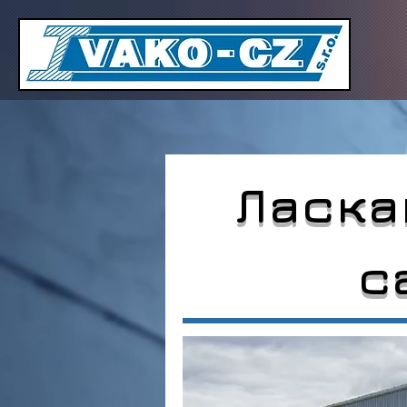
Ласка
с