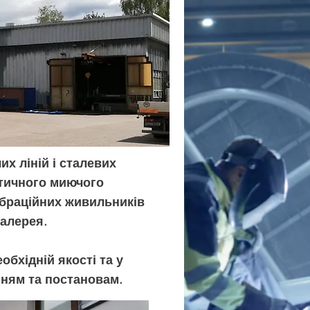
х ліній і сталевих
атичного миючого
ібраційних живильників
галерея.
бхідній якості та у
нням та постановам.