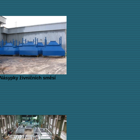
Násypky živničních směsí